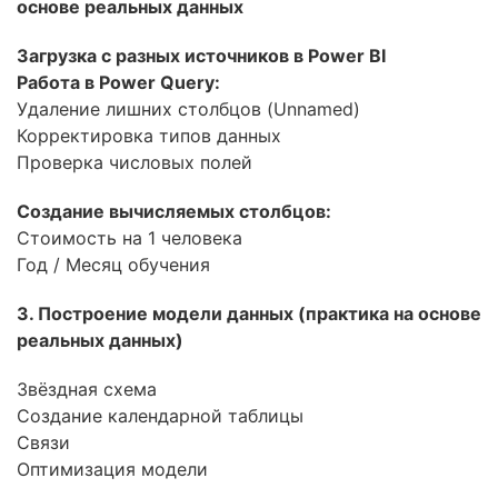
основе реальных данных
Бизнес
Загрузка с разных источников в Power BI
Маркетинг
Работа в Power Query:
Юриспруденция
Удаление лишних столбцов (Unnamed)
Корректировка типов данных
Бухгалтерия
Проверка числовых полей
Power BI и управление
Создание вычисляемых столбцов:
данными
Стоимость на 1 человека
PostgreSQL
Год / Месяц обучения
VMware
3
.
Построение модели данных (практика на основе
реальных данных)
Звёздная схема
Создание календарной таблицы
Связи
Оптимизация модели