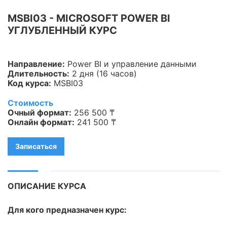
Информационная
MSBI03 - MICROSOFT POWER BI
безопасность
УГЛУБЛЕННЫЙ КУРС
Veeam
Направление:
Power BI и управление данными
Asterisk
Длительность:
2 дня (16 часов)
Код курса:
MSBI03
Industry 4.0
Стоимость
HPE
Очный формат:
256 500 ₸
Онлайн формат:
241 500 ₸
IBM
Записаться
Kubernetes
Оптические коммуникации
ОПИСАНИЕ КУРСА
Database
Для кого предназначен курс:
LoRaWAN, Wi-Fi