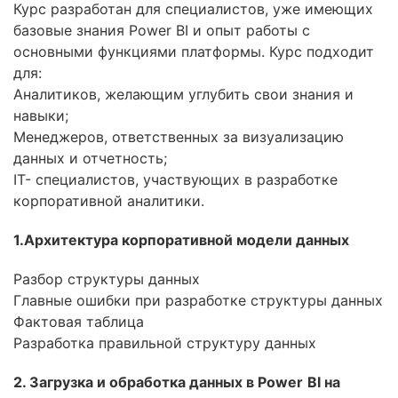
OpenStack
Курс разработан для специалистов, уже имеющих
базовые знания Power BI и опыт работы с
HAproxy
основными функциями платформы. Курс подходит
для:
Aruba
Аналитиков, желающим углубить свои знания и
навыки;
DevOps
Менеджеров, ответственных за визуализацию
Wireshark
данных и отчетность;
IT- специалистов, участвующих в разработке
Juniper
корпоративной аналитики.
Palo Alto
1.Архитектура корпоративной модели данных
Cloud
Разбор структуры данных
MikroTik
Главные ошибки при разработке структуры данных
Фактовая таблица
NetApp
Разработка правильной структуру данных
Checkpoint
2
.
Заг
р
узка и обработка данных в
Power
BI
на