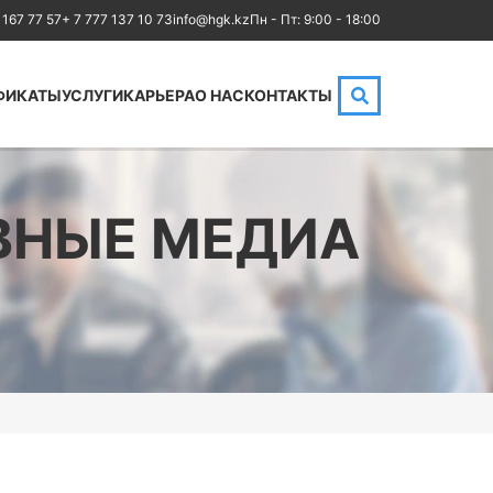
 167 77 57
+ 7 777 137 10 73
info@hgk.kz
Пн - Пт: 9:00 - 18:00
ФИКАТЫ
УСЛУГИ
КАРЬЕРА
О НАС
КОНТАКТЫ
HPE
Аренда аудиторий
Cloud
IBM
MikroTik
ВНЫЕ МЕДИА
Kubernetes
NetApp
Оптические
Checkpoint
коммуникации
Бизнес
Database
Маркетинг
LoRaWAN, Wi-Fi
Юриспруденция
OpenStack
Бухгалтерия
HAproxy
Power BI и управление
Aruba
данными