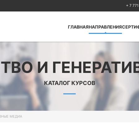
+ 7 771
ГЛАВНАЯ
НАПРАВЛЕНИЯ
СЕРТИ
Antcolony —
Кибербезопасность
ТВО И ГЕНЕРАТИ
Huawei
Cisco
КАТАЛОГ КУРСОВ
Fortinet
Python
Искусственный
интеллект Artificial
Intelligence
ИВНЫЕ МЕДИА
Безопасность по
стандартам ISO