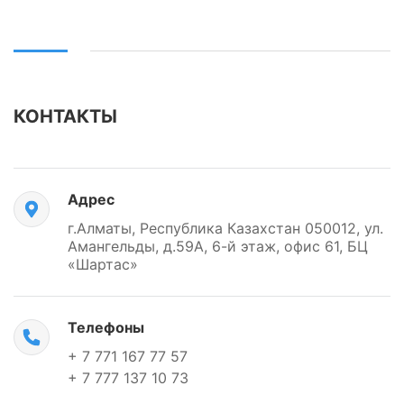
Бизнес
Маркетинг
Юриспруденция
КОНТАКТЫ
Бухгалтерия
Power BI и управление
данными
Адрес
PostgreSQL
г.Алматы, Республика Казахстан 050012, ул.
Амангельды, д.59А, 6-й этаж, офис 61, БЦ
VMware
«Шартас»
Телефоны
+ 7 771 167 77 57
+ 7 777 137 10 73