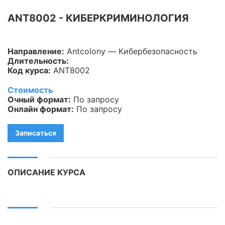
Информационная
ANT8002 - КИБЕРКРИМИНОЛОГИЯ
безопасность
Veeam
Направление:
Antcolony — Кибербезопасность
Длительность:
Asterisk
Код курса:
ANT8002
Industry 4.0
Стоимость
Очный формат:
По запросу
HPE
Онлайн формат:
По запросу
IBM
Записаться
Kubernetes
Оптические коммуникации
ОПИСАНИЕ КУРСА
Database
LoRaWAN, Wi-Fi