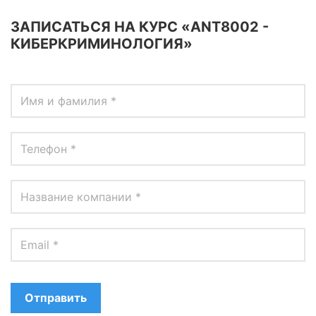
OpenStack
ЗАПИСАТЬСЯ НА КУРС «ANT8002 -
HAproxy
КИБЕРКРИМИНОЛОГИЯ»
Aruba
DevOps
Wireshark
Juniper
Palo Alto
Cloud
MikroTik
NetApp
Checkpoint
Отправить