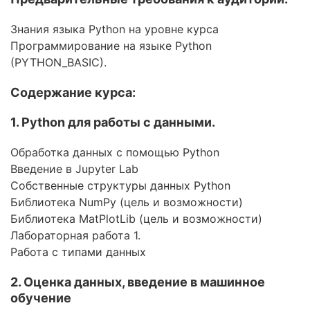
Бизнес
Знания языка Python на уровне курса
Маркетинг
Программирование на языке Python
(PYTHON_BASIC).
Юриспруденция
Содержание курса:
Бухгалтерия
Power BI и управление
1. Python для работы с данными.
данными
Обработка данных с помощью Python
PostgreSQL
Введение в Jupyter Lab
Собственные структуры данных Python
VMware
Библиотека NumPy (цель и возможности)
Библиотека MatPlotLib (цель и возможности)
Лабораторная работа 1.
Работа с типами данных
2. Оценка данных, введение в машинное
обучение