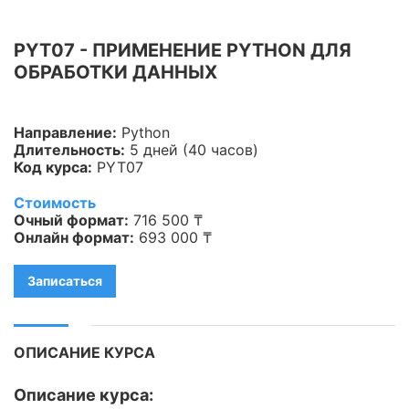
Информационная
безопасность
PYT07 - ПРИМЕНЕНИЕ PYTHON ДЛЯ
ОБРАБОТКИ ДАННЫХ
Veeam
Asterisk
Направление:
Python
Длительность:
5 дней (40 часов)
Industry 4.0
Код курса:
PYT07
HPE
Стоимость
Очный формат:
716 500 ₸
IBM
Онлайн формат:
693 000 ₸
Kubernetes
Записаться
Оптические коммуникации
Database
ОПИСАНИЕ КУРСА
LoRaWAN, Wi-Fi
Описание курса: