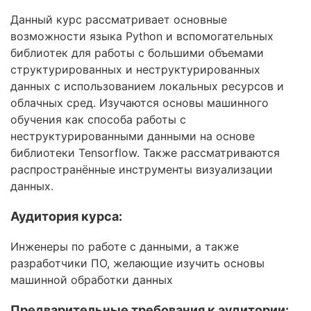
OpenStack
Данный курс рассматривает основные
HAproxy
возможности языка Python и вспомогательных
библиотек для работы с большими объемами
Aruba
структурированных и неструктурированных
данных с использованием локальных ресурсов и
DevOps
облачных сред. Изучаются основы машинного
Wireshark
обучения как способа работы с
неструктурированными данными на основе
Juniper
библиотеки Tensorflow. Также рассматриваются
распространённые инструменты визуализации
Palo Alto
данных.
Cloud
Аудитория курса:
MikroTik
Инженеры по работе с данными, а также
NetApp
разработчики ПО, желающие изучить основы
машинной обработки данных
Checkpoint
Предварительные требования к аудитории: