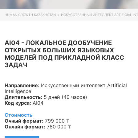
Информационная
безопасность
HUMAN GROWTH KAZAKHSTAN
>
ИСКУССТВЕННЫЙ ИНТЕЛЛЕКТ ARTIFICIAL IN
Veeam
Asterisk
AI04 - ЛОКАЛЬНОЕ ДООБУЧЕНИЕ
ОТКРЫТЫХ БОЛЬШИХ ЯЗЫКОВЫХ
Industry 4.0
МОДЕЛЕЙ ПОД ПРИКЛАДНОЙ КЛАСС
ЗАДАЧ
HPE
IBM
Направление:
Искусственный интеллект Artificial
Kubernetes
Intelligence
Длительность:
5 дней (40 часов)
Оптические коммуникации
Код курса:
AI04
Стоимость
Database
Очный формат:
799 000 ₸
Онлайн формат:
780 000 ₸
LoRaWAN, Wi-Fi