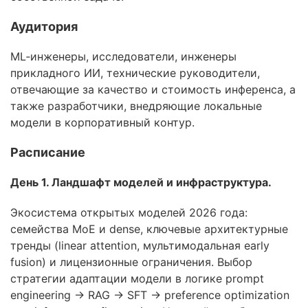
Бизнес
Аудитория
Маркетинг
ML‑инженеры, исследователи, инженеры
Юриспруденция
прикладного ИИ, технические руководители,
отвечающие за качество и стоимость инференса, а
Бухгалтерия
также разработчики, внедряющие локальные
Power BI и управление
модели в корпоративный контур.
данными
Расписание
PostgreSQL
День 1. Ландшафт моделей и инфраструктура.
VMware
Экосистема открытых моделей 2026 года:
семейства MoE и dense, ключевые архитектурные
тренды (linear attention, мультимодальная early
fusion) и лицензионные ограничения. Выбор
стратегии адаптации модели в логике prompt
engineering → RAG → SFT → preference optimization