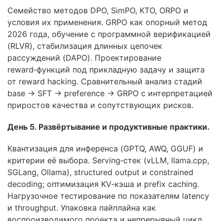
Семейство методов DPO, SimPO, KTO, ORPO и
условия их применения. GRPO как опорный метод
2026 года, обучение с программной верификацией
(RLVR), стабилизация длинных цепочек
рассуждений (DAPO). Проектирование
reward‑функций под прикладную задачу и защита
от reward hacking. Сравнительный анализ стадий
base → SFT → preference → GRPO с интерпретацией
приростов качества и сопутствующих рисков.
День 5. Развёртывание и продуктивные практики.
Квантизация для инференса (GPTQ, AWQ, GGUF) и
критерии её выбора. Serving‑стек (vLLM, llama.cpp,
SGLang, Ollama), structured output и constrained
decoding; оптимизация KV‑кэша и prefix caching.
Нагрузочное тестирование по показателям latency
и throughput. Упаковка пайплайна как
воспроизводимого проекта и непрерывный цикл