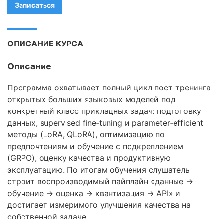
OpenStack
Записаться
HAproxy
ОПИСАНИЕ КУРСА
Aruba
DevOps
Описание
Wireshark
Программа охватывает полный цикл пост‑тренинга
открытых больших языковых моделей под
Juniper
конкретный класс прикладных задач: подготовку
данных, supervised fine‑tuning и parameter‑efficient
Palo Alto
методы (LoRA, QLoRA), оптимизацию по
Cloud
предпочтениям и обучение с подкреплением
(GRPO), оценку качества и продуктивную
MikroTik
эксплуатацию. По итогам обучения слушатель
строит воспроизводимый пайплайн «данные →
NetApp
обучение → оценка → квантизация → API» и
Checkpoint
достигает измеримого улучшения качества на
собственной задаче.