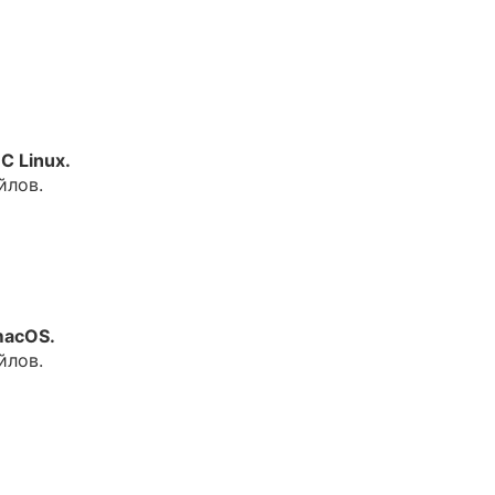
С Linux.
йлов.
macOS.
йлов.