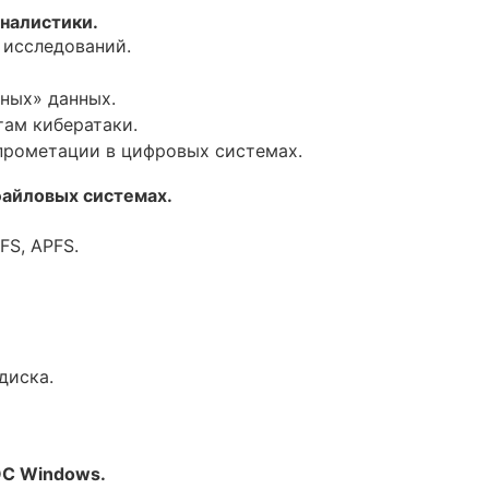
налистики.
 исследований.
ных» данных.
там кибератаки.
прометации в цифровых системах.
файловых системах.
FS, APFS.
диска.
ОС Windows.