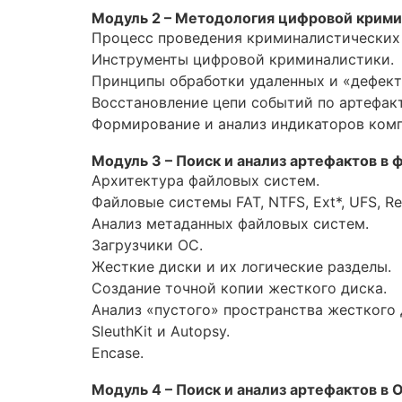
Модуль 2 – Методология цифровой крими
Юриспруденция
Процесс проведения криминалистических
Инструменты цифровой криминалистики.
Бухгалтерия
Принципы обработки удаленных и «дефект
Power BI и управление данными
Восстановление цепи событий по артефак
Формирование и анализ индикаторов ком
PostgreSQL
Модуль 3 – Поиск и анализ артефактов в 
VMware
Архитектура файловых систем.
Файловые системы FAT, NTFS, Ext*, UFS, Re
Анализ метаданных файловых систем.
Загрузчики ОС.
Жесткие диски и их логические разделы.
Создание точной копии жесткого диска.
Анализ «пустого» пространства жесткого 
SleuthKit и Autopsy.
Encase.
Модуль 4 – Поиск и анализ артефактов в 