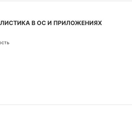
Информационная
безопасность
Veeam
ЛИСТИКА В ОС И ПРИЛОЖЕНИЯХ
Asterisk
Industry 4.0
ость