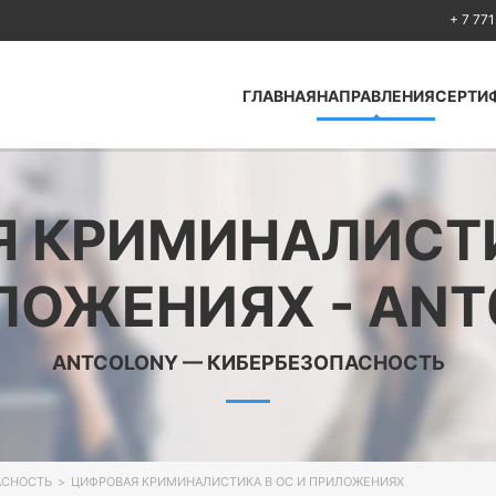
+ 7 771
ГЛАВНАЯ
НАПРАВЛЕНИЯ
СЕРТИ
Antcolony —
Кибербезопасность
 КРИМИНАЛИСТИ
Huawei
Cisco
ЛОЖЕНИЯХ - ANT
Fortinet
Python
ANTCOLONY — КИБЕРБЕЗОПАСНОСТЬ
Искусственный
интеллект Artificial
Intelligence
Безопасность по
стандартам ISO
АСНОСТЬ
>
ЦИФРОВАЯ КРИМИНАЛИСТИКА В ОС И ПРИЛОЖЕНИЯХ