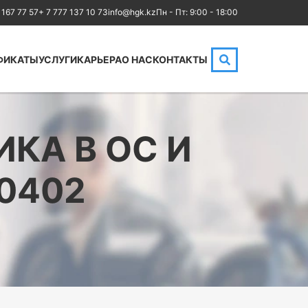
 167 77 57
+ 7 777 137 10 73
info@hgk.kz
Пн - Пт: 9:00 - 18:00
ФИКАТЫ
УСЛУГИ
КАРЬЕРА
О НАС
КОНТАКТЫ
HPE
Аренда аудиторий
Cloud
IBM
MikroTik
КА В ОС И
Kubernetes
NetApp
0402
Оптические
Checkpoint
коммуникации
Бизнес
Database
Маркетинг
LoRaWAN, Wi-Fi
Юриспруденция
OpenStack
Бухгалтерия
HAproxy
Power BI и управление
Aruba
данными