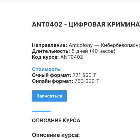
Veeam
Asterisk
ANT0402 - ЦИФРОВАЯ КРИМИНА
Industry 4.0
Направление:
Antcolony — Кибербезопасн
HPE
Длительность:
5 дней (40 часов)
Код курса:
ANT0402
IBM
Стоимость
Kubernetes
Очный формат:
771 500 ₸
Онлайн формат:
753 000 ₸
Оптические коммуникации
Записаться
Database
LoRaWAN, Wi-Fi
ОПИСАНИЕ КУРСА
OpenStack
Описание курса:
HAproxy