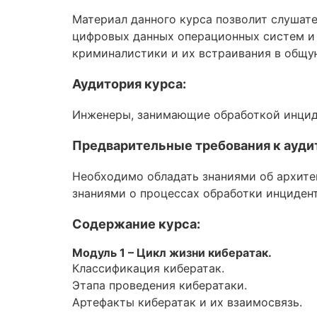
Aruba
Материал данного курса позволит слушат
цифровых данных операционных систем и
DevOps
криминалистики и их встраивания в общу
Wireshark
Аудитория курса:
Juniper
Инженеры, занимающие обработкой инцид
Palo Alto
Предварительные требования к ауди
Cloud
Необходимо обладать знаниями об архите
MikroTik
знаниями о процессах обработки инциден
NetApp
Содержание курса:
Checkpoint
Модуль 1 – Цикл жизни кибератак.
Классификация кибератак.
Бизнес
Этапа проведения кибератаки.
Артефакты кибератак и их взаимосвязь.
Маркетинг