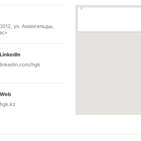
0012, ул. Амангельды,
ас»
LinkedIn
linkedin.com/hgk
Web
hgk.kz